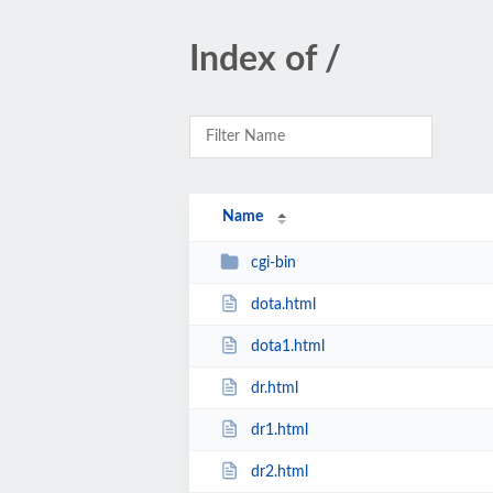
Index of /
Name
cgi-bin
dota.html
dota1.html
dr.html
dr1.html
dr2.html